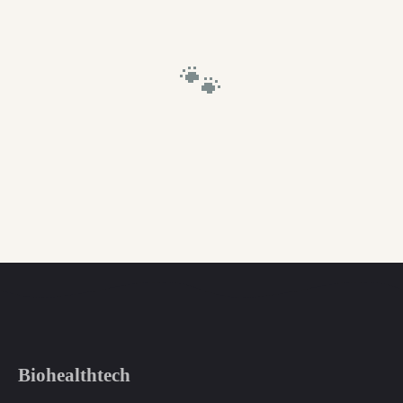
🐾
Biohealthtech